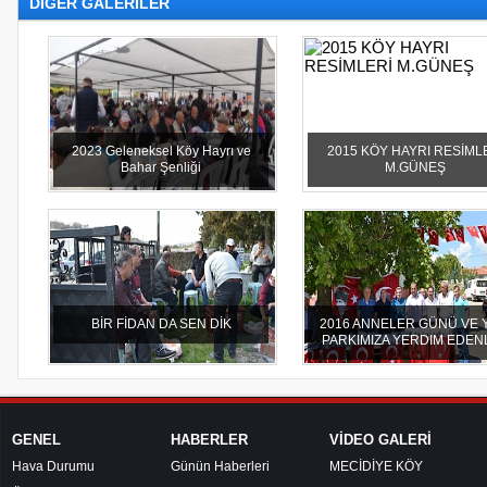
DİĞER GALERİLER
2023 Geleneksel Köy Hayrı ve
2015 KÖY HAYRI RESİML
Bahar Şenliği
M.GÜNEŞ
BİR FİDAN DA SEN DİK
2016 ANNELER GÜNÜ VE 
PARKIMIZA YERDIM EDEN
GENEL
HABERLER
VİDEO GALERİ
Hava Durumu
Günün Haberleri
MECİDİYE KÖY