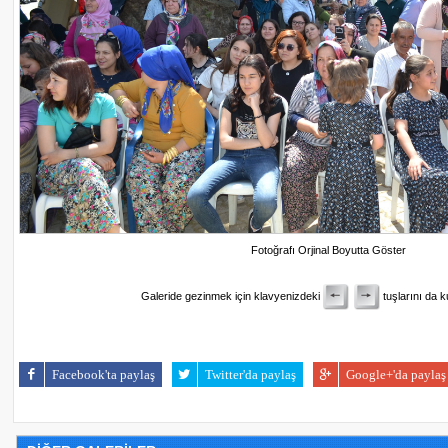
Fotoğrafı Orjinal Boyutta Göster
Galeride gezinmek için klavyenizdeki
tuşlarını da ku
Facebook'ta paylaş
Twitter'da paylaş
Google+'da paylaş
29530