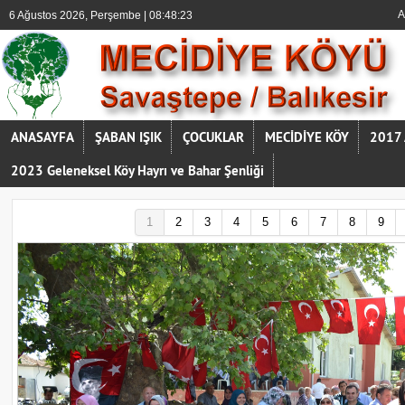
A
6 Ağustos 2026, Perşembe | 08:48:24
ANASAYFA
ŞABAN IŞIK
ÇOCUKLAR
MECİDİYE KÖY
2017
2023 Geleneksel Köy Hayrı ve Bahar Şenliği
1
2
3
4
5
6
7
8
9