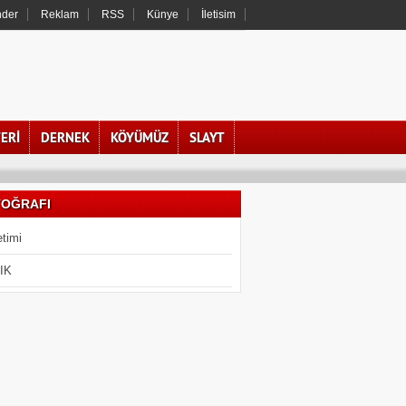
nder
Reklam
RSS
Künye
İletisim
ERİ
DERNEK
KÖYÜMÜZ
SLAYT
TOĞRAFI
timi
IK