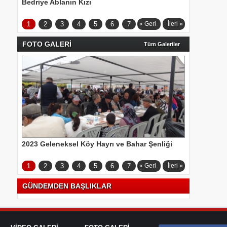
Bedriye Ablanın Kızı
1
2
3
4
5
6
7
« Geri
İleri »
FOTO GALERİ
Tüm Galeriler
2023 Geleneksel Köy Hayrı ve Bahar Şenliği
1
2
3
4
5
6
7
« Geri
İleri »
GÜNDEMDEN BAŞLIKLAR