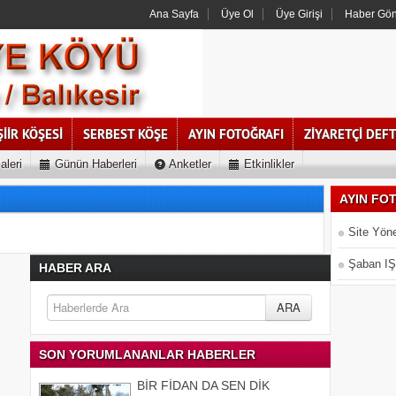
Ana Sayfa
Üye Ol
Üye Girişi
Haber Gö
ŞİİR KÖŞESİ
SERBEST KÖŞE
AYIN FOTOĞRAFI
ZİYARETÇİ DEFT
aleri
Günün Haberleri
Anketler
Etkinlikler
AYIN FO
Site Yöne
Şaban IŞ
HABER ARA
SON YORUMLANANLAR HABERLER
BİR FİDAN DA SEN DİK