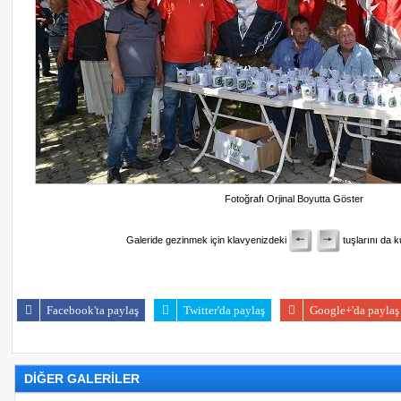
Fotoğrafı Orjinal Boyutta Göster
Galeride gezinmek için klavyenizdeki
tuşlarını da ku
Facebook'ta paylaş
Twitter'da paylaş
Google+'da paylaş
16839
DİĞER GALERİLER