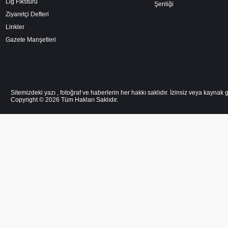
Lig Fikstürü
Şenliği
Ziyaretçi Defteri
Linkler
Gazete Manşetleri
Sitemizdeki yazı , fotoğraf ve haberlerin her hakkı saklıdır. İzinsiz veya kayna
Copyright © 2026
Tüm Hakları Saklıdır.