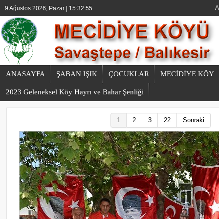
A
9 Ağustos 2026, Pazar | 15:32:55
ANASAYFA
ŞABAN IŞIK
ÇOCUKLAR
MECİDİYE KÖY
2023 Geleneksel Köy Hayrı ve Bahar Şenliği
1
2
3
22
Sonraki