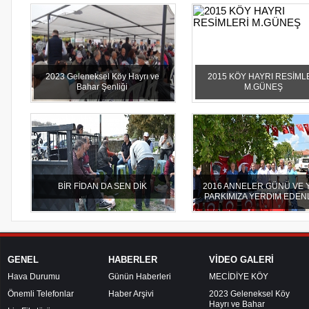
2023 Geleneksel Köy Hayrı ve
2015 KÖY HAYRI RESİML
Bahar Şenliği
M.GÜNEŞ
BİR FİDAN DA SEN DİK
2016 ANNELER GÜNÜ VE 
PARKIMIZA YERDIM EDEN
GENEL
HABERLER
VİDEO GALERİ
Hava Durumu
Günün Haberleri
MECİDİYE KÖY
Önemli Telefonlar
Haber Arşivi
2023 Geleneksel Köy
Hayrı ve Bahar