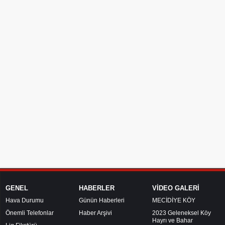
GENEL
HABERLER
VİDEO GALERİ
Hava Durumu
Günün Haberleri
MECİDİYE KÖY
Önemli Telefonlar
Haber Arşivi
2023 Geleneksel Köy
Hayrı ve Bahar