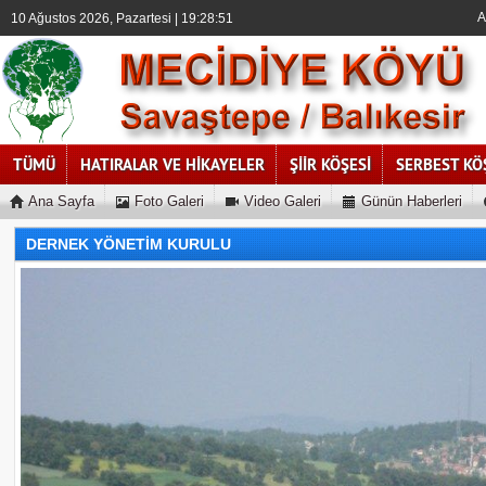
A
10 Ağustos 2026, Pazartesi | 19:28:51
TÜMÜ
HATIRALAR VE HİKAYELER
ŞİİR KÖŞESİ
SERBEST KÖ
Ana Sayfa
Foto Galeri
Video Galeri
Günün Haberleri
DERNEK YÖNETİM KURULU