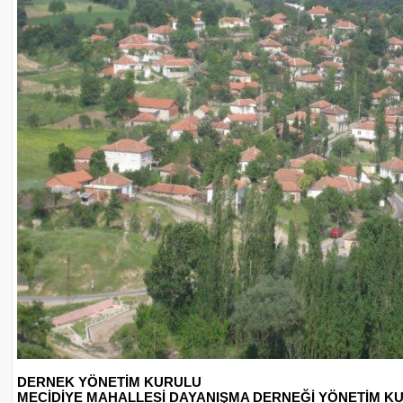
DERNEK YÖNETİM KURULU
MECİDİYE MAHALLESİ DAYANIŞMA DERNEĞİ YÖNETİM K