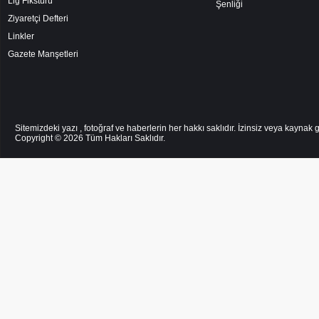
Lig Fikstürü
Şenliği
Ziyaretçi Defteri
Linkler
Gazete Manşetleri
Sitemizdeki yazı , fotoğraf ve haberlerin her hakkı saklıdır. İzinsiz veya kayna
Copyright © 2026
Tüm Hakları Saklıdır.