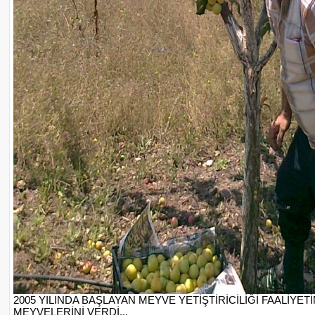
2005 YILINDA BAŞLAYAN MEYVE YETİŞTİRİCİLİĞİ FAALİYET
MEYVELERİNİ VERDİ...