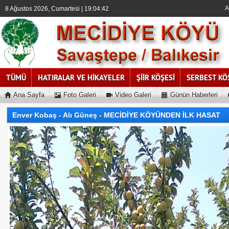
A
8 Ağustos 2026, Cumartesi | 19:04:43
TÜMÜ
HATIRALAR VE HİKAYELER
ŞİİR KÖŞESİ
SERBEST KÖ
Ana Sayfa
Foto Galeri
Video Galeri
Günün Haberleri
Enver Kobaş - Alı Güneş - MECİDİYE KÖYÜNDEN İLK HASAT