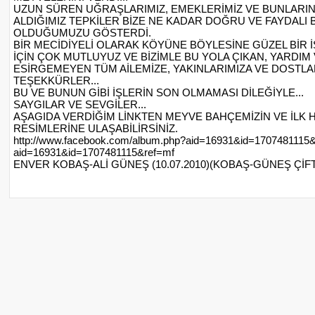
UZUN SÜREN UĞRAŞLARIMIZ, EMEKLERİMİZ VE BUNLARIN
ALDIĞIMIZ TEPKİLER BİZE NE KADAR DOĞRU VE FAYDALI 
OLDUĞUMUZU GÖSTERDİ.
BİR MECİDİYELİ OLARAK KÖYÜNE BÖYLESİNE GÜZEL BİR
İÇİN ÇOK MUTLUYUZ VE BİZİMLE BU YOLA ÇIKAN, YARDIM
ESİRGEMEYEN TÜM AİLEMİZE, YAKINLARIMIZA VE DOSTL
TEŞEKKÜRLER...
BU VE BUNUN GİBİ İŞLERİN SON OLMAMASI DİLEĞİYLE...
SAYGILAR VE SEVGİLER...
AŞAGIDA VERDİĞİM LİNKTEN MEYVE BAHÇEMİZİN VE İLK 
RESİMLERİNE ULAŞABİLİRSİNİZ.
http://www.facebook.com/album.php?aid=16931&id=1707481115
aid=16931&id=1707481115&ref=mf
ENVER KOBAŞ-ALİ GÜNEŞ (10.07.2010)(KOBAŞ-GÜNEŞ ÇİFT