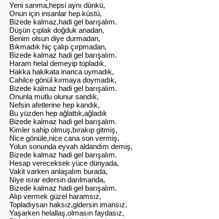
Yeni sanma,hepsi aynı dünkü,
Onun için insanlar hep küstü,
Bizede kalmaz,hadi gel barışalım.
Düşün çıplak doğduk anadan,
Benim olsun diye durmadan,
Bıkmadık hiç çalıp çırpmadan,
Bizede kalmaz hadi gel barışalım.
Haram helal demeyip topladık,
Hakka hakikata inanca uymadık,
Cahilce gönül kırmaya doymadık,
Bizede kalmaz hadi gel barışalım.
Onunla mutlu olunur sandık,
Nefsin afetlerine hep kandık,
Bu yüzden hep ağlattık,ağladık
Bizede kalmaz hadi gel barışalım.
Kimler sahip olmuş,bırakıp gitmiş,
Nice gönüle,nice cana son vermiş,
Yolun sonunda eyvah aldandım demiş,
Bizede kalmaz hadi gel barışalım.
Hesap vereceksek yüce dünyada,
Vakit varken anlaşalım burada,
Niye israr edersin darılmanda,
Bizede kalmaz hadi gel barışalım.
Alıp vermek güzel haramsız,
Topladıysan haksız,gidersin imansız,
Yaşarken helallaş,olmasın faydasız,