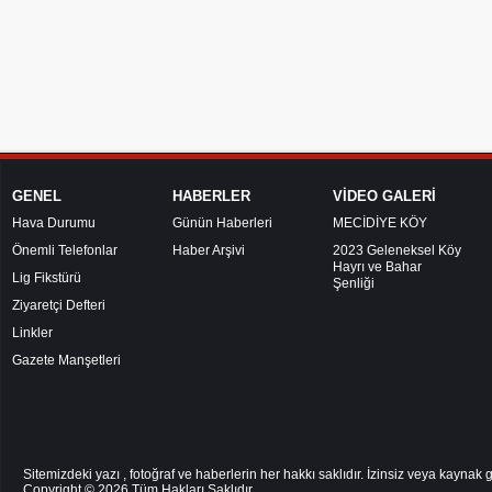
GENEL
HABERLER
VİDEO GALERİ
Hava Durumu
Günün Haberleri
MECİDİYE KÖY
Önemli Telefonlar
Haber Arşivi
2023 Geleneksel Köy
Hayrı ve Bahar
Lig Fikstürü
Şenliği
Ziyaretçi Defteri
Linkler
Gazete Manşetleri
Sitemizdeki yazı , fotoğraf ve haberlerin her hakkı saklıdır. İzinsiz veya kayna
Copyright © 2026
Tüm Hakları Saklıdır.