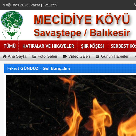
A
9 Ağustos 2026, Pazar | 12:13:59
TÜMÜ
HATIRALAR VE HİKAYELER
ŞİİR KÖŞESİ
SERBEST KÖ
Ana Sayfa
Foto Galeri
Video Galeri
Günün Haberleri
Fikret GÜNDÜZ - Gel Barışalım