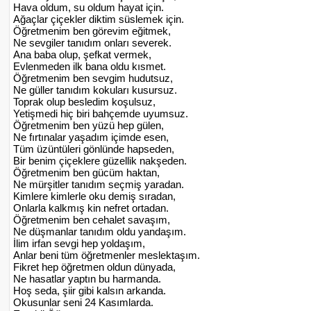
Hava oldum, su oldum hayat için.
Ağaçlar çiçekler diktim süslemek için.
Öğretmenim ben görevim eğitmek,
Ne sevgiler tanıdım onları severek.
Ana baba olup, şefkat vermek,
Evlenmeden ilk bana oldu kısmet.
Öğretmenim ben sevgim hudutsuz,
Ne güller tanıdım kokuları kusursuz.
Toprak olup besledim koşulsuz,
Yetişmedi hiç biri bahçemde uyumsuz.
Öğretmenim ben yüzü hep gülen,
Ne fırtınalar yaşadım içimde esen,
Tüm üzüntüleri gönlünde hapseden,
Bir benim çiçeklere güzellik nakşeden.
Öğretmenim ben gücüm haktan,
Ne mürşitler tanıdım seçmiş yaradan.
Kimlere kimlerle oku demiş sıradan,
Onlarla kalkmış kin nefret ortadan.
Öğretmenim ben cehalet savaşım,
Ne düşmanlar tanıdım oldu yandaşım.
İlim irfan sevgi hep yoldaşım,
Anlar beni tüm öğretmenler meslektaşım.
Fikret hep öğretmen oldun dünyada,
Ne hasatlar yaptın bu harmanda.
Hoş seda, şiir gibi kalsın arkanda.
Okusunlar seni 24 Kasımlarda.