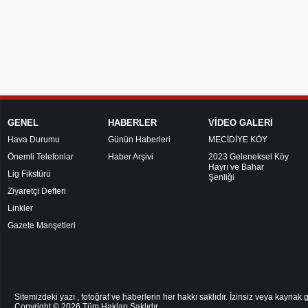
GENEL
HABERLER
VİDEO GALERİ
Hava Durumu
Günün Haberleri
MECİDİYE KÖY
Önemli Telefonlar
Haber Arşivi
2023 Geleneksel Köy
Hayrı ve Bahar
Lig Fikstürü
Şenliği
Ziyaretçi Defteri
Linkler
Gazete Manşetleri
Sitemizdeki yazı , fotoğraf ve haberlerin her hakkı saklıdır. İzinsiz veya kayna
Copyright © 2026
Tüm Hakları Saklıdır.