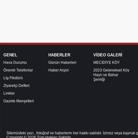
GENEL
HABERLER
VİDEO GALERİ
Hava Durumu
Günün Haberleri
MECİDİYE KÖY
Önemli Telefonlar
Haber Arşivi
2023 Geleneksel Köy
Hayrı ve Bahar
Lig Fikstürü
Şenliği
Ziyaretçi Defteri
Linkler
Gazete Manşetleri
Sitemizdeki yazı , fotoğraf ve haberlerin her hakkı saklıdır. İzinsiz veya kayna
Copyright © 2026
Tüm Hakları Saklıdır.