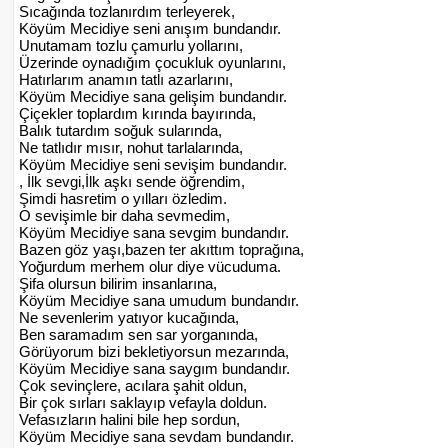
Sıcağında tozlanırdım terleyerek,
Köyüm Mecidiye seni anışım bundandır.
Unutamam tozlu çamurlu yollarını,
Üzerinde oynadığım çocukluk oyunlarını,
Hatırlarım anamın tatlı azarlarını,
Köyüm Mecidiye sana gelişim bundandır.
Çiçekler toplardım kırında bayırında,
Balık tutardım soğuk sularında,
Ne tatlıdır mısır, nohut tarlalarında,
Köyüm Mecidiye seni sevişim bundandır.
, İlk sevgi,İlk aşkı sende öğrendim,
Şimdi hasretim o yılları özledim.
O sevişimle bir daha sevmedim,
Köyüm Mecidiye sana sevgim bundandır.
Bazen göz yaşı,bazen ter akıttım toprağına,
Yoğurdum merhem olur diye vücuduma.
Şifa olursun bilirim insanlarına,
Köyüm Mecidiye sana umudum bundandır.
Ne sevenlerim yatıyor kucağında,
Ben saramadım sen sar yorganında,
Görüyorum bizi bekletiyorsun mezarında,
Köyüm Mecidiye sana saygım bundandır.
Çok sevinçlere, acılara şahit oldun,
Bir çok sırları saklayıp vefayla doldun.
Vefasızların halini bile hep sordun,
Köyüm Mecidiye sana sevdam bundandır.