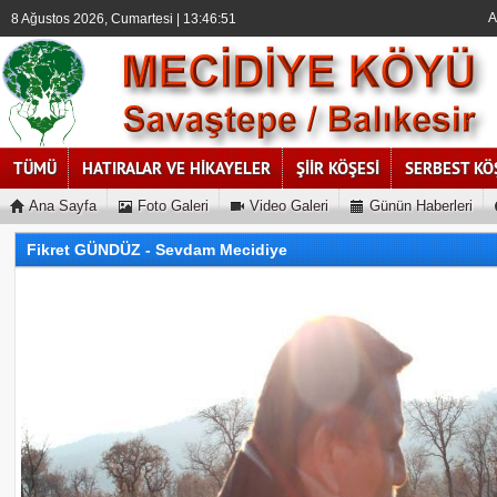
A
8 Ağustos 2026, Cumartesi | 13:46:52
TÜMÜ
HATIRALAR VE HİKAYELER
ŞİİR KÖŞESİ
SERBEST KÖ
Ana Sayfa
Foto Galeri
Video Galeri
Günün Haberleri
Fikret GÜNDÜZ - Sevdam Mecidiye