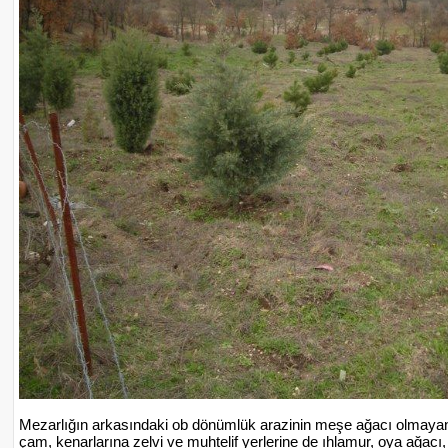
Mezarlığın arkasındaki ob dönümlük arazinin meşe ağacı olmay
çam, kenarlarına zelvi ve muhtelif yerlerine de ıhlamur, oya ağacı