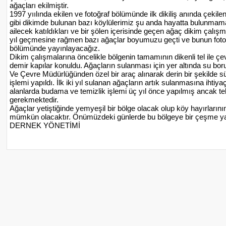
ağaçları ekilmiştir.
1997 yıılında ekilen ve fotoğraf bölümünde ilk dikiliş anında çekile
gibi dikimde bulunan bazı köylülerimiz şu anda hayatta bulunmamak
ailecek katıldıkları ve bir şölen içerisinde geçen ağaç dikim çalı
yıl geçmesine rağmen bazı ağaçlar boyumuzu geçti ve bunun fotoğr
bölümünde yayınlayacağız.
Dikim çalışmalarına öncelikle bölgenin tamamının dikenli tel ile çev
demir kapılar konuldu. Ağaçların sulanması için yer altında su bor
Ve Çevre Müdürlüğünden özel bir araç alınarak derin bir şekilde s
işlemi yapıldı. İlk iki yıl sulanan ağaçların artık sulanmasına ihtiy
alanlarda budama ve temizlik işlemi üç yıl önce yapılmış ancak te
gerekmektedir.
Ağaçlar yetiştiğinde yemyeşil bir bölge olacak olup köy hayırların
mümkün olacaktır. Önümüzdeki günlerde bu bölgeye bir çeşme ya
DERNEK YÖNETİMİ