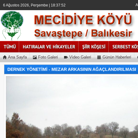
A
6 Ağustos 2026, Perşembe | 18:37:53
TÜMÜ
HATIRALAR VE HİKAYELER
ŞİİR KÖŞESİ
SERBEST KÖ
Ana Sayfa
Foto Galeri
Video Galeri
Günün Haberleri
DERNEK YÖNETİMİ - MEZAR ARKASININ AĞAÇLANDIRILMASI