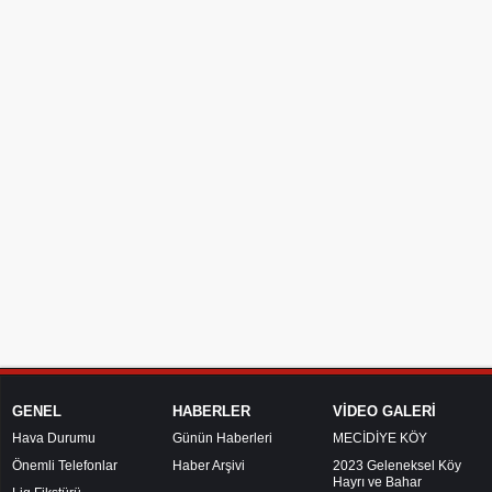
GENEL
HABERLER
VİDEO GALERİ
Hava Durumu
Günün Haberleri
MECİDİYE KÖY
Önemli Telefonlar
Haber Arşivi
2023 Geleneksel Köy
Hayrı ve Bahar