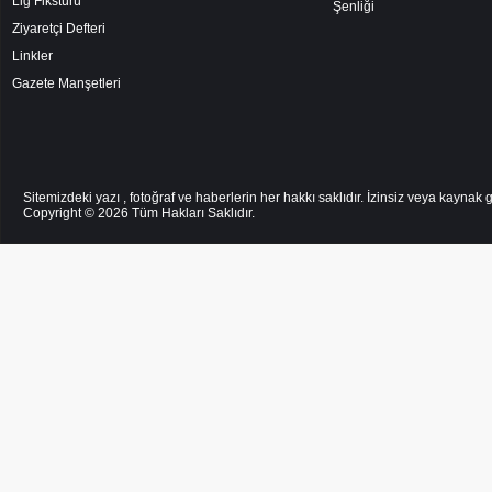
Lig Fikstürü
Şenliği
Ziyaretçi Defteri
Linkler
Gazete Manşetleri
Sitemizdeki yazı , fotoğraf ve haberlerin her hakkı saklıdır. İzinsiz veya kayna
Copyright © 2026
Tüm Hakları Saklıdır.